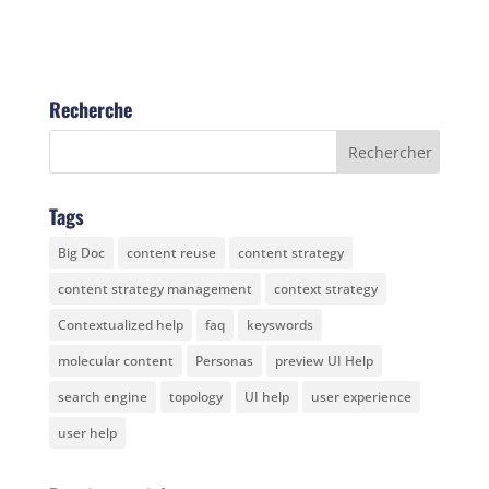
Recherche
Tags
Big Doc
content reuse
content strategy
content strategy management
context strategy
Contextualized help
faq
keyswords
molecular content
Personas
preview UI Help
search engine
topology
UI help
user experience
user help